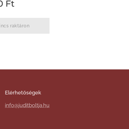
0
Ft
incs raktáron
Elérhetőségek
info@juditboltja.hu