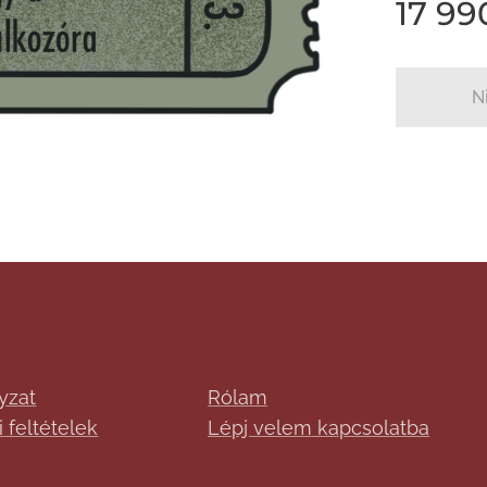
17 99
N
yzat
Rólam
 feltételek
Lépj velem kapcsolatba