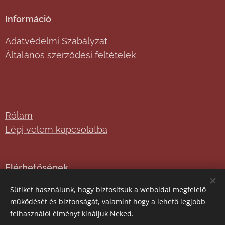
Információ
Adatvédelmi Szabályzat
Általános szerződési feltételek
Rólam
Lépj velem kapcsolatba
Elérhetőségek
info@juditboltja.hu
Sütiket használunk, hogy biztosítsuk a weboldal megfelelő
működését és biztonságát, valamint hogy a lehető legjobb
felhasználói élményt kínáljuk Neked.