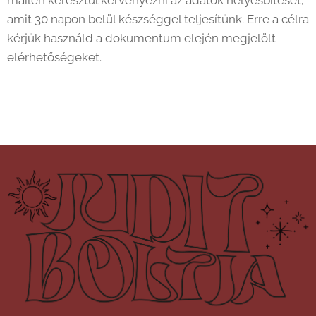
mailen keresztül kérvényezni az adatok helyesbítését,
amit 30 napon belül készséggel teljesítünk. Erre a célra
kérjük használd a dokumentum elején megjelölt
elérhetőségeket.