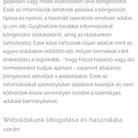
gépeden vagy mobil eszközödön lévő böngészőtől.
Ezek az információk lehetnek például a böngésződ
típusa és nyelve, a használt operációs rendszer adatai,
ip cím stb. Gyűjthetünk továbbá információkat
böngészési szokásaidról, amíg az oldalunkon
tartózkodsz. Ezek közé tartoznak olyan adatok mint az
egyes oldalakon eltöltött idő, milyen termékek iránt
érdeklődsz a leginkább, - hogy hozzá hasonló vagy illő
termékeinket tudjuk ajánlani - valamint általános
böngészési aktivitást a weboldalon. Ezek az
információkat személytelen adatként kezeljük és nem
köthetőek össze semmilyen módon a személyes
adataid bármelyikével.
Weboldalunk látogatása és használata
során