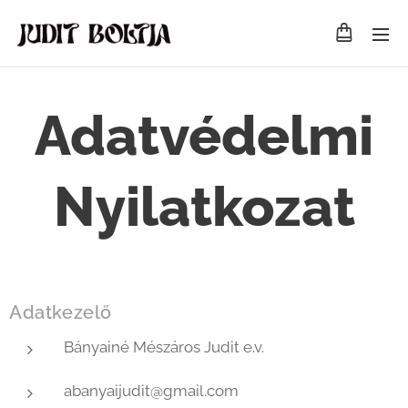
Adatvédelmi
Nyilatkozat
Adatkezelő
Bányainé Mészáros Judit e.v.
abanyaijudit@gmail.com