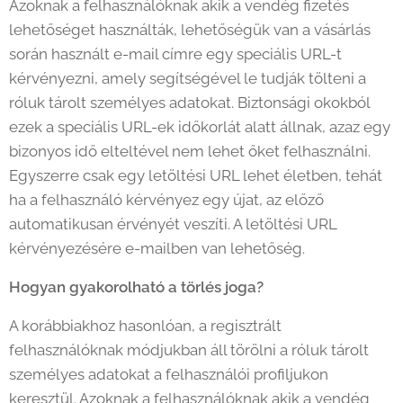
Azoknak a felhasználóknak akik a vendég fizetés
lehetőséget használták, lehetőségük van a vásárlás
során használt e-mail címre egy speciális URL-t
kérvényezni, amely segítségével le tudják tölteni a
róluk tárolt személyes adatokat. Biztonsági okokból
ezek a speciális URL-ek időkorlát alatt állnak, azaz egy
bizonyos idő elteltével nem lehet őket felhasználni.
Egyszerre csak egy letöltési URL lehet életben, tehát
ha a felhasználó kérvényez egy újat, az előző
automatikusan érvényét veszíti. A letöltési URL
kérvényezésére e-mailben van lehetőség.
Hogyan gyakorolható a törlés joga?
A korábbiakhoz hasonlóan, a regisztrált
felhasználóknak módjukban áll törölni a róluk tárolt
személyes adatokat a felhasználói profiljukon
keresztül. Azoknak a felhasználóknak akik a vendég