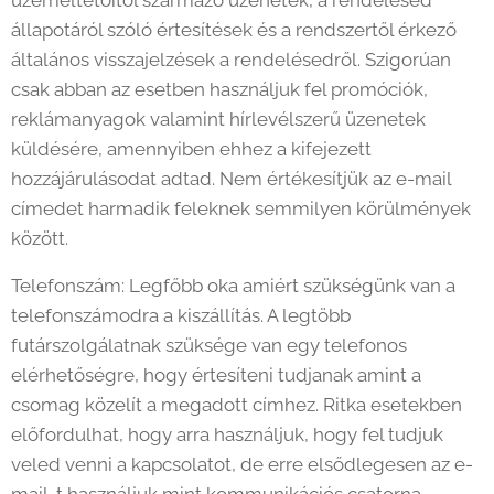
üzemeltetőitől származó üzenetek, a rendelésed
állapotáról szóló értesítések és a rendszertől érkező
általános visszajelzések a rendelésedről. Szigorúan
csak abban az esetben használjuk fel promóciók,
reklámanyagok valamint hírlevélszerű üzenetek
küldésére, amennyiben ehhez a kifejezett
hozzájárulásodat adtad. Nem értékesítjük az e-mail
címedet harmadik feleknek semmilyen körülmények
között.
Telefonszám: Legfőbb oka amiért szükségünk van a
telefonszámodra a kiszállítás. A legtöbb
futárszolgálatnak szüksége van egy telefonos
elérhetőségre, hogy értesíteni tudjanak amint a
csomag közelít a megadott címhez. Ritka esetekben
előfordulhat, hogy arra használjuk, hogy fel tudjuk
veled venni a kapcsolatot, de erre elsődlegesen az e-