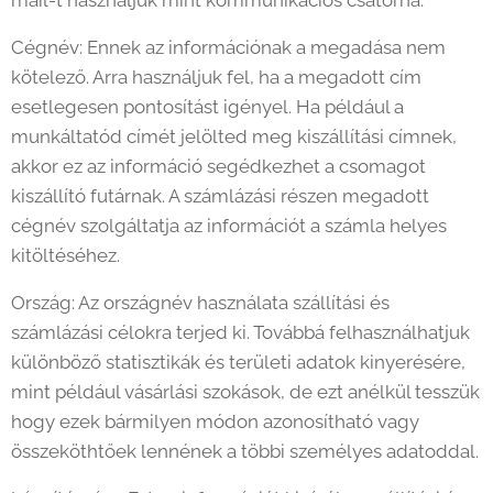
mail-t használjuk mint kommunikációs csatorna.
Cégnév: Ennek az információnak a megadása nem
kötelező. Arra használjuk fel, ha a megadott cím
esetlegesen pontosítást igényel. Ha például a
munkáltatód címét jelölted meg kiszállítási címnek,
akkor ez az információ segédkezhet a csomagot
kiszállító futárnak. A számlázási részen megadott
cégnév szolgáltatja az információt a számla helyes
kitöltéséhez.
Ország: Az országnév használata szállítási és
számlázási célokra terjed ki. Továbbá felhasználhatjuk
különböző statisztikák és területi adatok kinyerésére,
mint például vásárlási szokások, de ezt anélkül tesszük
hogy ezek bármilyen módon azonosítható vagy
összeköthtőek lennének a többi személyes adatoddal.