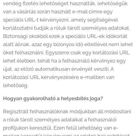
vendég fizetés lehetőséget használták, lehetőségük
van a vásárlás során használt e-mail címre egy
speciális URL-t kérvényezni, amely segítségével
korlátoztatni tudják a róluk tárolt személyes adatokat.
Biztonsági okokból ezek a speciális URL-ek időkorlát
alatt állnak, azaz egy bizonyos idő elteltével nem lehet
őket felhasználni. Egyszerre csak egy korlátozási URL
lehet életben, tehát ha a felhasználó kérvényez egy
újat, az előző automatikusan érvényét veszíti. A
korlátozási URL kérvényezésére e-mailben van
lehetőség.
Hogyan gyakorolható a helyesbítés joga?
Regisztrált felhasználóknak módjukban áll módosítani
a róluk tárolt személyes adataikat a felhasználói
profiljukon keresztül. Ezen felül lehetőség van e-