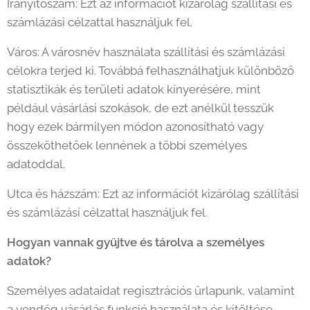
Irányítószám: Ezt az információt kizárólag szállítási és
számlázási célzattal használjuk fel.
Város: A városnév használata szállítási és számlázási
célokra terjed ki. Továbbá felhasználhatjuk különböző
statisztikák és területi adatok kinyerésére, mint
például vásárlási szokások, de ezt anélkül tesszük
hogy ezek bármilyen módon azonosítható vagy
összeköthetőek lennének a többi személyes
adatoddal.
Utca és házszám: Ezt az információt kizárólag szállítási
és számlázási célzattal használjuk fel.
Hogyan vannak gyűjtve és tárolva a személyes
adatok?
Személyes adataidat regisztrációs űrlapunk, valamint
a vendég vásárlás funkció használata és kitöltése