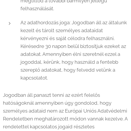
megtiltod a további bármilyen jellegű
felhasználását.
Az adathordozás joga: Jogodban áll az általunk
kezelt és tárolt személyes adataidat
kérvényezni és saját célodra felhasználni.
Kérésedre 30 napon belül biztosítjuk ezeket az
adatokat. Amennyiben élni szeretnél ezzel a
jogoddal, kérünk, hogy használd a fentebb
szereplő adatokat, hogy felvedd velünk a
kapcsolatot.
Jogodban áll panaszt tenni az ezért felelős
hatóságoknál amennyiben úgy gondolod, hogy
személyes adataid nem az Európai Uniós Adatvédelmi
Rendeletben meghatározott módon vannak kezelve. A
rendelettel kapcsolatos jogaid részletes